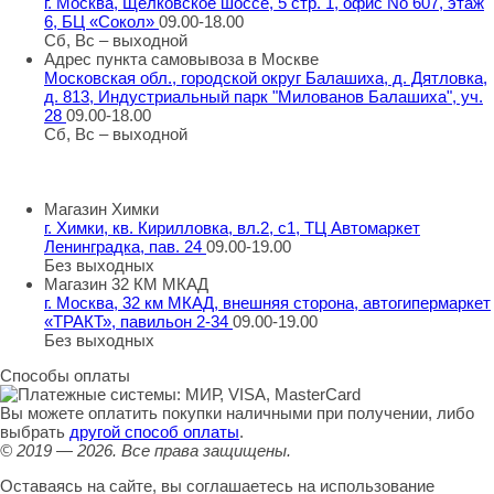
г. Москва, Щёлковское шоссе, 5 стр. 1, офис No 607, этаж
6, БЦ «Сокол»
09.00-18.00
Сб, Вс – выходной
Адрес пункта самовывоза в Москве
Московская обл., городской округ Балашиха, д. Дятловка,
д. 813, Индустриальный парк "Милованов Балашиха", уч.
28
09.00-18.00
Сб, Вс – выходной
Шоу-румы в Москве
Магазин Химки
г. Химки, кв. Кирилловка, вл.2, с1, ТЦ Автомаркет
Ленинградка, пав. 24
09.00-19.00
Без выходных
Магазин 32 КМ МКАД
г. Москва, 32 км МКАД, внешняя сторона, автогипермаркет
«ТРАКТ», павильон 2-34
09.00-19.00
Без выходных
Способы оплаты
Вы можете оплатить покупки наличными при получении, либо
выбрать
другой способ оплаты
.
© 2019 — 2026.
Все права защищены.
Оставаясь на сайте, вы соглашаетесь на использование