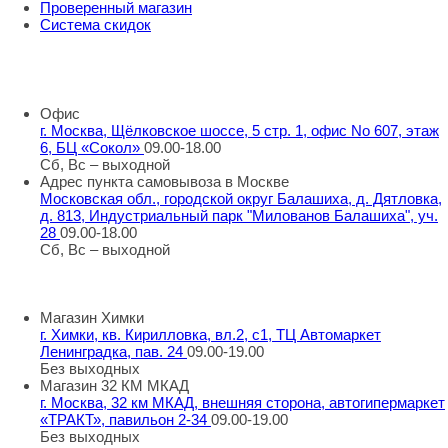
Проверенный магазин
Система скидок
8 800 707 98 77
info@rti-service.ru
Офис
г. Москва, Щёлковское шоссе, 5 стр. 1, офис No 607, этаж
6, БЦ «Сокол»
09.00-18.00
Сб, Вс – выходной
Адрес пункта самовывоза в Москве
Московская обл., городской округ Балашиха, д. Дятловка,
д. 813, Индустриальный парк "Милованов Балашиха", уч.
28
09.00-18.00
Сб, Вс – выходной
Шоу-румы в Москве
Магазин Химки
г. Химки, кв. Кирилловка, вл.2, с1, ТЦ Автомаркет
Ленинградка, пав. 24
09.00-19.00
Без выходных
Магазин 32 КМ МКАД
г. Москва, 32 км МКАД, внешняя сторона, автогипермаркет
«ТРАКТ», павильон 2-34
09.00-19.00
Без выходных