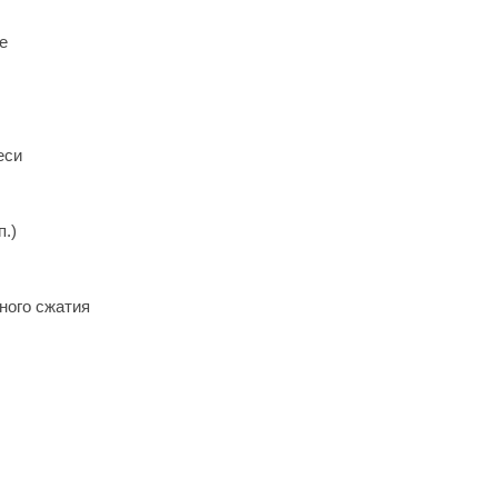
е
еси
п.)
ного сжатия