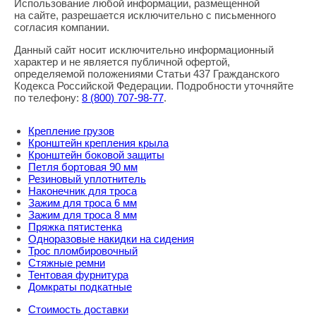
Использование любой информации, размещенной
Правовая информация
на сайте, разрешается исключительно с письменного
согласия компании.
Данный сайт носит исключительно информационный
характер и не является публичной офертой,
определяемой положениями Статьи 437 Гражданского
Кодекса Российской Федерации. Подробности уточняйте
по телефону:
8
(800
) 707-98-77
.
Крепление грузов
Кронштейн крепления крыла
Кронштейн боковой защиты
Петля бортовая 90 мм
Резиновый уплотнитель
Наконечник для троса
Зажим для троса 6 мм
Зажим для троса 8 мм
Пряжка пятистенка
Одноразовые накидки на сидения
Трос пломбировочный
Стяжные ремни
Тентовая фурнитура
Домкраты подкатные
Стоимость доставки