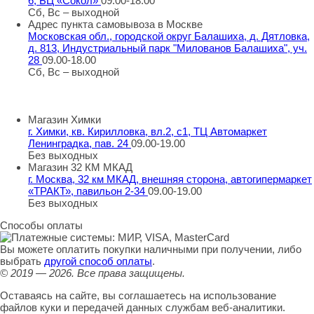
6, БЦ «Сокол»
09.00-18.00
Сб, Вс – выходной
Адрес пункта самовывоза в Москве
Московская обл., городской округ Балашиха, д. Дятловка,
д. 813, Индустриальный парк "Милованов Балашиха", уч.
28
09.00-18.00
Сб, Вс – выходной
Шоу-румы в Москве
Магазин Химки
г. Химки, кв. Кирилловка, вл.2, с1, ТЦ Автомаркет
Ленинградка, пав. 24
09.00-19.00
Без выходных
Магазин 32 КМ МКАД
г. Москва, 32 км МКАД, внешняя сторона, автогипермаркет
«ТРАКТ», павильон 2-34
09.00-19.00
Без выходных
Способы оплаты
Вы можете оплатить покупки наличными при получении, либо
выбрать
другой способ оплаты
.
© 2019 — 2026.
Все права защищены.
Оставаясь на сайте, вы соглашаетесь на использование
файлов куки и передачей данных службам веб-аналитики.