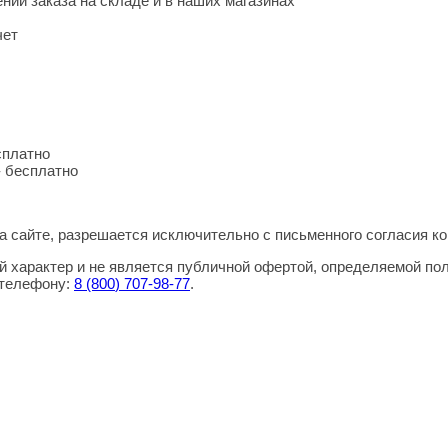
нии заказа на складе и в наших магазинах
чет
сплатно
- бесплатно
 сайте, разрешается исключительно с письменного согласия ко
 характер и не является публичной офертой, определяемой по
 телефону:
8
(800
) 707-98-77
.