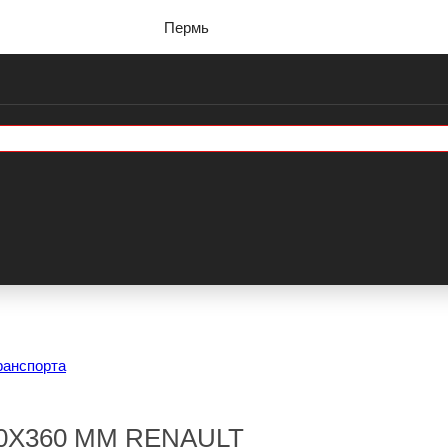
Пермь
ранспорта
0Х360 ММ RENAULT