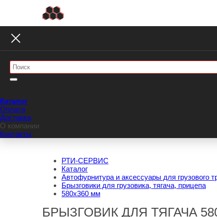
Каталог
Оплата
Доставка
О компании
Контакты
РТИ-СЕРВИС
Каталог
Автофурнитура и аксессуары для грузового т
Брызговики для грузовика, тягача, прицепа
580х360 мм
БРЫЗГОВИК ДЛЯ ТЯГАЧА 58