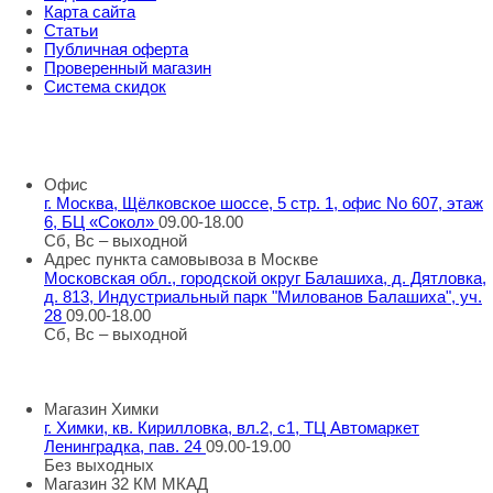
Карта сайта
Статьи
Публичная оферта
Проверенный магазин
Система скидок
8 800 707 98 77
info@rti-service.ru
Офис
г. Москва, Щёлковское шоссе, 5 стр. 1, офис No 607, этаж
6, БЦ «Сокол»
09.00-18.00
Сб, Вс – выходной
Адрес пункта самовывоза в Москве
Московская обл., городской округ Балашиха, д. Дятловка,
д. 813, Индустриальный парк "Милованов Балашиха", уч.
28
09.00-18.00
Сб, Вс – выходной
Шоу-румы в Москве
Магазин Химки
г. Химки, кв. Кирилловка, вл.2, с1, ТЦ Автомаркет
Ленинградка, пав. 24
09.00-19.00
Без выходных
Магазин 32 КМ МКАД